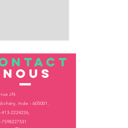
ONTACT
nous
 rue JN
ichéry, Inde - 605001.
-413-2224226,
1-7598227531