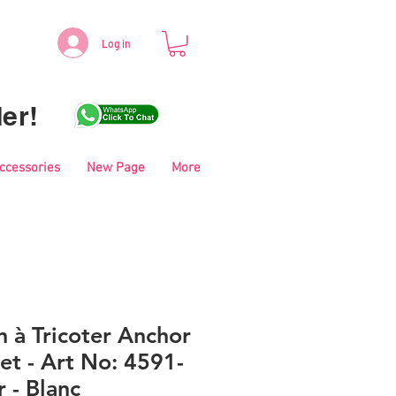
Log in
er!
Accessories
New Page
More
n à Tricoter Anchor
et - Art No: 4591-
r - Blanc