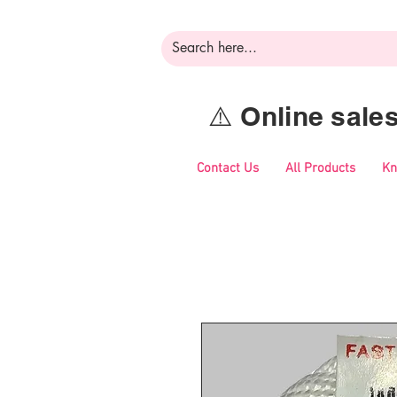
⚠️ Online sal
Contact Us
All Products
Kn