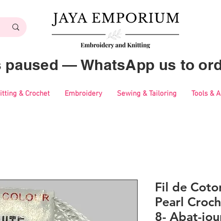
es paused — WhatsApp us to ord
itting & Crochet
Embroidery
Sewing & Tailoring
Tools & 
Fil de Coto
Pearl Croch
8- Abat-jou