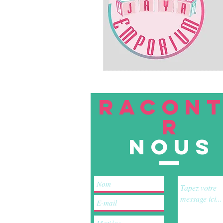
RACON
R
nous