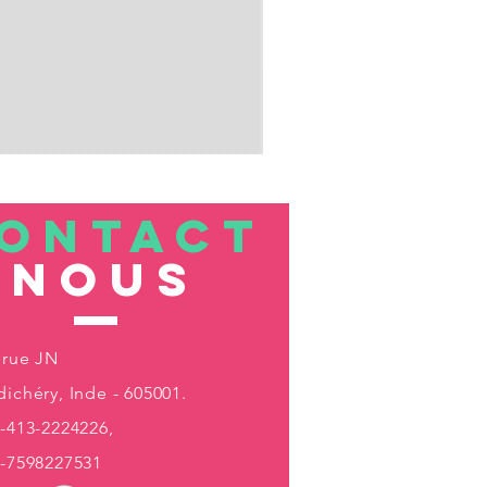
ONTACT
nous
 rue JN
ichéry, Inde - 605001.
-413-2224226,
1-7598227531