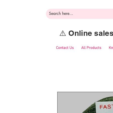
⚠️ Online sal
Contact Us
All Products
Kn