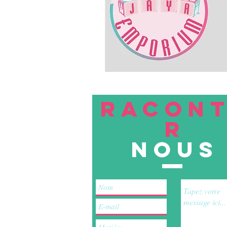
RACON
R
nous