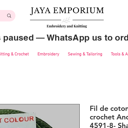
es paused — WhatsApp us to ord
itting & Crochet
Embroidery
Sewing & Tailoring
Tools & 
Fil de coton
crochet Anc
4591-8- Sh