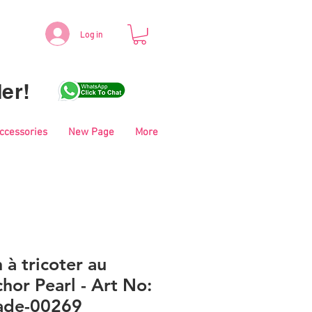
Log in
er!
Accessories
New Page
More
 à tricoter au
hor Pearl - Art No:
ade-00269