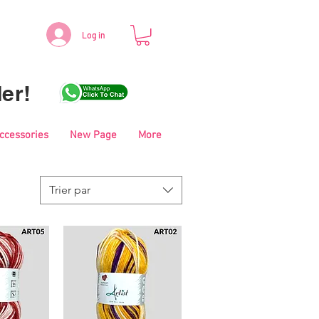
Log in
er!
Accessories
New Page
More
Trier par