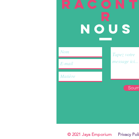
RACON
R
nous
Soum
© 2021 Jaya Emporium
Privacy Pol