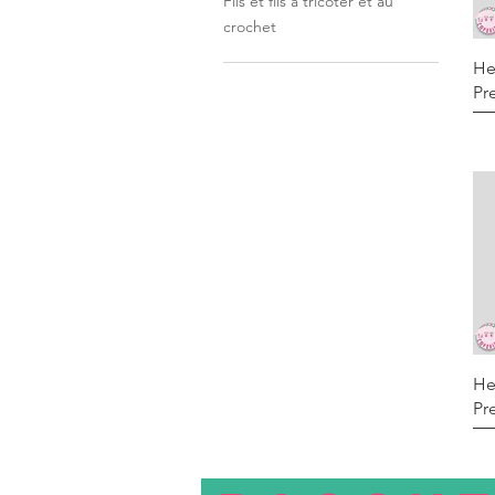
Fils et fils à tricoter et au
crochet
He
Pr
He
Pr