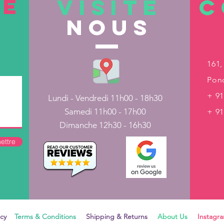
TE
VISITE
C
nous
161,
Pond
+ 91
Lundi - Vendredi 11h00 - 18h30
Samedi 11h00 - 17h00
+ 9
Dimanche 12h30 - 16h30
ettre
icy
Terms & Conditions
Shipping & Returns
About Us
Instag