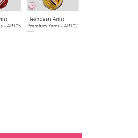
apide
Aperçu rapide
tist
Heartbeats Artist
s - ART05
Premium Yarns - ART02