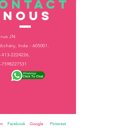
ONTACT
nous
 rue JN
ichéry, Inde - 605001.
-413-2224226,
1-7598227531
ram
Facebook
Google
Pinterest