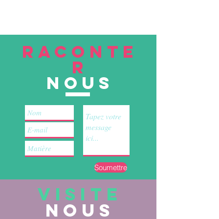
RACONTE
R
nous
Soumettre
VISITE
nous