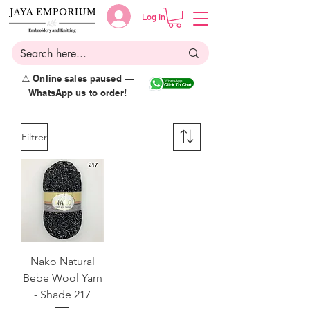
Log in
⚠️ Online sales paused —
WhatsApp us to order!
Filtrer
Nako Natural
Bebe Wool Yarn
- Shade 217