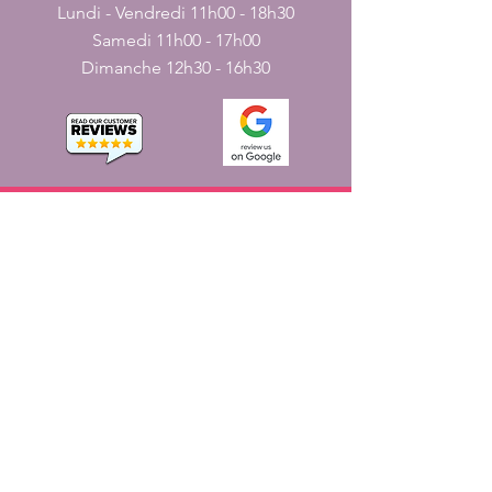
Lundi - Vendredi 11h00 - 18h30
Samedi 11h00 - 17h00
Dimanche 12h30 - 16h30
CONTACT
nous
161, rue JN
Pondichéry, Inde - 605001.
+
91-413-2224226
,
+
91-7598227531