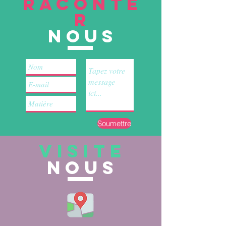
RACONTE
R
nous
Soumettre
VISITE
nous