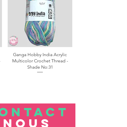
Aperçu rapide
Ganga Hobby India Acrylic
4
Multicolor Crochet Thread -
Shade No:31
ONTACT
nous