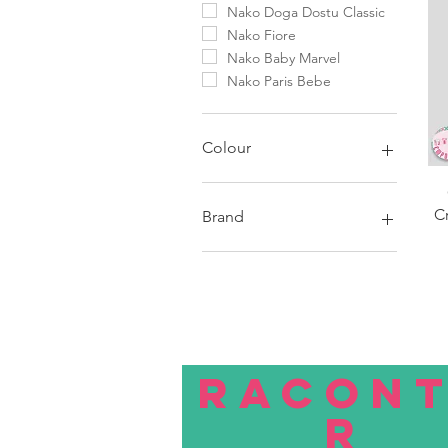
Nako Doga Dostu Classic
Nako Fiore
Nako Baby Marvel
Nako Paris Bebe
Colour
Noir
blanc
C
Brand
Bleu
marron
Ancre
Vert
Laura Knitting Cotton
Gris
Poney
Magenta
Swastikcane
Bordeaux
Vardhman
Orange
Ganga
RACON
Pêche
KnitPro
R
Rose
rouge