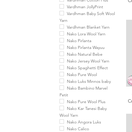
Vardhman Cotton Plus
C
Vardhman JollyPrint
Vardhman Baby Soft Wool
Yarn
Vardhman Blanket Yarn
Nako Lora Wool Yarn
Nako Pirlanta
Nako Pirlanta Wayuu
Nako Natural Bebe
Nako Jersey Wool Yarn
Nako Spaghetti Effect
Nako Pure Wool
Nako Luks Minnos baby
Nako Bambino Marvel
Petit
C
Nako Pure Wool Plus
Nako Kar Tanesi Baby
Wool Yarn
Nako Angora Luks
Nako Calico