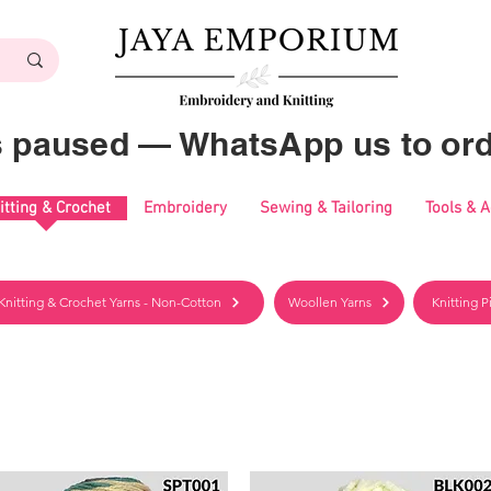
es paused — WhatsApp us to ord
itting & Crochet
Embroidery
Sewing & Tailoring
Tools & 
Knitting & Crochet Yarns - Non-Cotton
Woollen Yarns
Knitting 