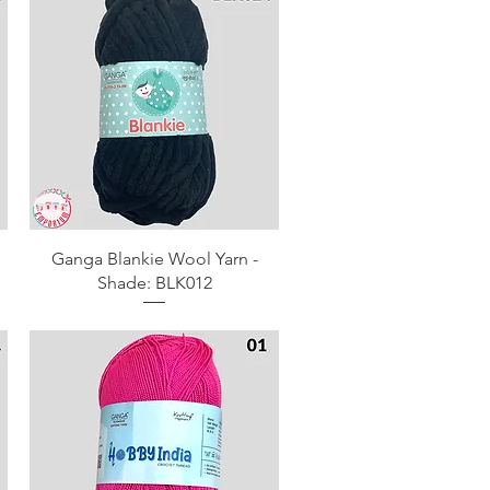
Aperçu rapide
Ganga Blankie Wool Yarn -
Shade: BLK012