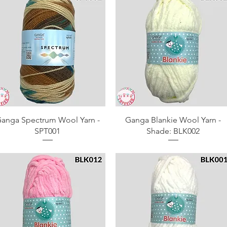
Aperçu rapide
Aperçu rapide
anga Spectrum Wool Yarn -
Ganga Blankie Wool Yarn -
SPT001
Shade: BLK002