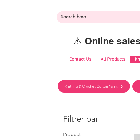
⚠️ Online sal
Contact Us
All Products
Kn
Knitting & Crochet Cotton Yarns
Filtrer par
Product