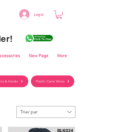
Log in
er!
Accessories
New Page
More
Pins & Hooks
Plastic Cane Wires
Trier par