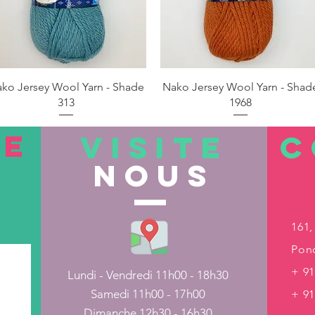
Aperçu rapide
Aperçu rapide
ko Jersey Wool Yarn - Shade
Nako Jersey Wool Yarn - Shad
313
1968
TE
VISITE
C
nous
161,
Pond
+ 91
Lundi - Vendredi 11h00 - 18h30
Samedi 11h00 - 17h00
+ 9
Dimanche 12h30 - 16h30