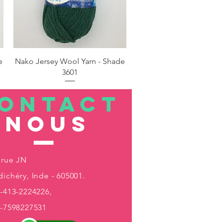
Aperçu rapide
e
Nako Jersey Wool Yarn - Shade
3601
ONTACT
nous
 rue JN
ichéry, Inde - 605001.
-413-2224226,
1-7598227531