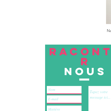
Na
RACON
R
nous