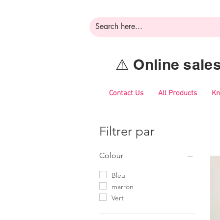
⚠️ Online sal
Contact Us
All Products
Kn
Filtrer par
Colour
Bleu
marron
Vert