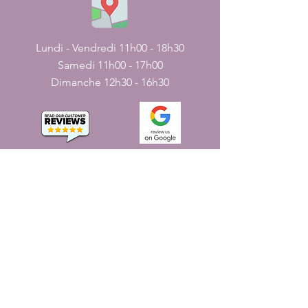
Lundi - Vendredi 11h00 - 18h30
Samedi 11h00 - 17h00
Dimanche 12h30 - 16h30
CONTACT
nous
161, rue JN
Pondichéry, Inde - 605001.
+
91-413-2224226
,