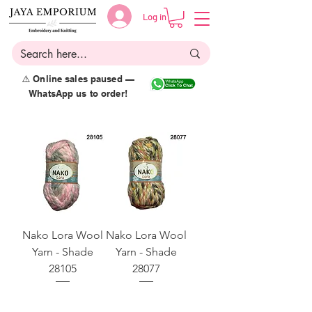
Log in
⚠️ Online sales paused —
WhatsApp us to order!
Nako Lora Wool
Nako Lora Wool
Yarn - Shade
Yarn - Shade
28105
28077