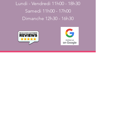
Lundi - Vendredi 11h00 - 18h30
Samedi 11h00 - 17h00
Dimanche 12h30 - 16h30
CONTACT
nous
161, rue JN
Pondichéry, Inde - 605001.
+
91-413-2224226
,
+
91-7598227531