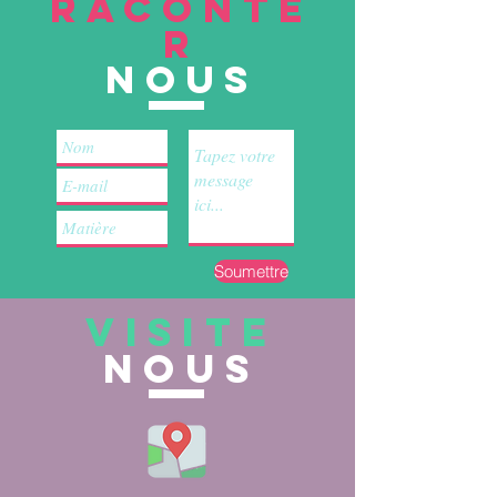
RACONTE
R
nous
Soumettre
VISITE
nous