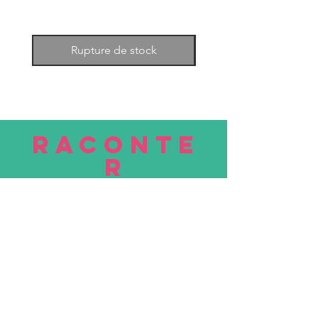
Rupture de stock
RACONTE
R
nous
Soumettre