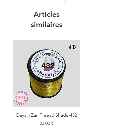
Articles
similaires
Dayalji Zari Thread Shade-432
Dayalji Zari Thread Sh
Prix
22,00 ₹