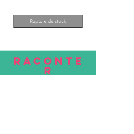
Rupture de stock
RACONTE
R
nous
Soumettre