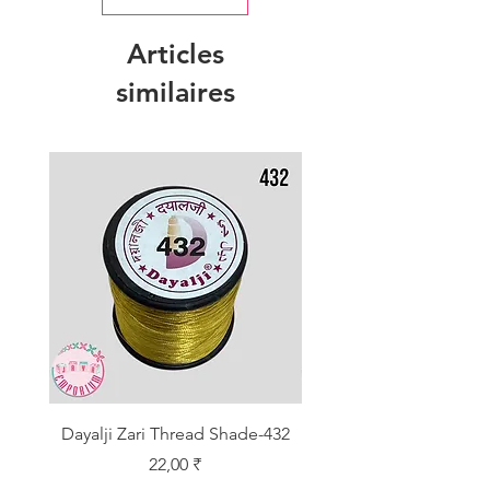
Articles
similaires
Dayalji Zari Thread Shade-432
Dayalji Zari Thread Sh
Prix
22,00 ₹