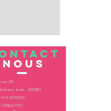
ONTACT
nous
 rue JN
ichéry, Inde - 605001.
-413-2224226,
1-7598227531