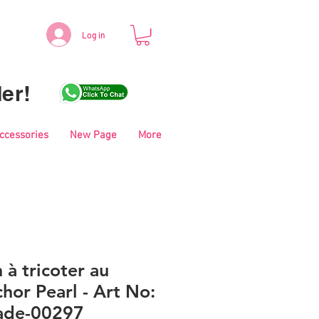
Log in
er!
Accessories
New Page
More
 à tricoter au
hor Pearl - Art No:
ade-00297