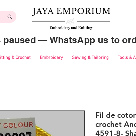
es paused — WhatsApp us to ord
itting & Crochet
Embroidery
Sewing & Tailoring
Tools & 
Fil de coton
crochet Anc
4591-8- Sh