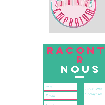
RACON
R
nous