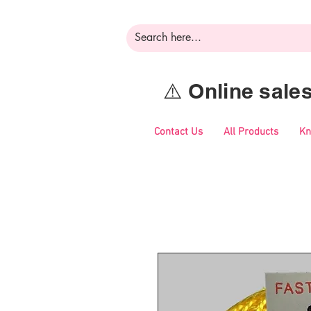
⚠️ Online sal
Contact Us
All Products
Kn