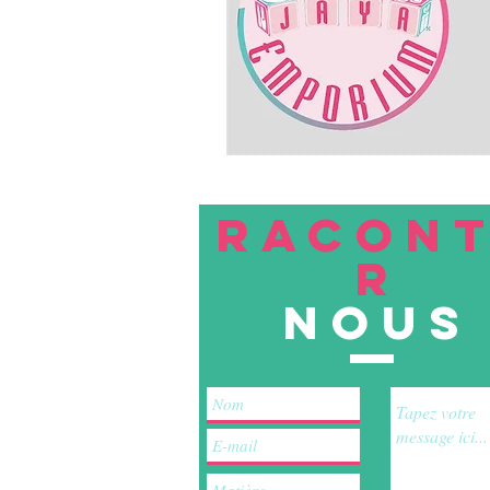
RACON
R
nous