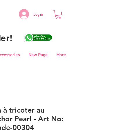
Log in
er!
Accessories
New Page
More
 à tricoter au
hor Pearl - Art No:
ade-00304