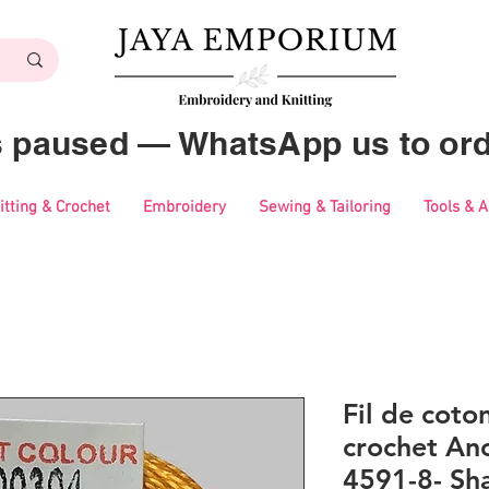
es paused — WhatsApp us to ord
itting & Crochet
Embroidery
Sewing & Tailoring
Tools & 
Fil de coton
crochet Anc
4591-8- Sh