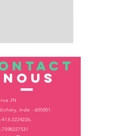
ONTACT
nous
 rue JN
ichéry, Inde - 605001.
-413-2224226,
1-7598227531