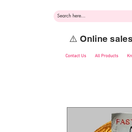
⚠️ Online sal
Contact Us
All Products
Kn