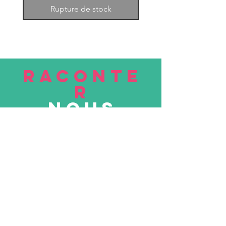
Rupture de stock
RACONTE
R
nous
Soumettre
VISITE