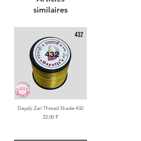
similaires
Dayalji Zari Thread Shade-432
Dayalji Zari Thread Sh
Prix
22,00 ₹