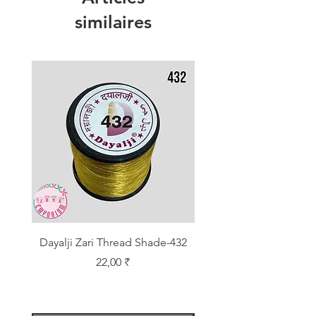
similaires
Dayalji Zari Thread Shade-432
Dayalji Zari Thread Sh
Prix
22,00 ₹