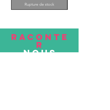
Rupture de stock
RACONTE
R
nous
Soumettre
VISITE