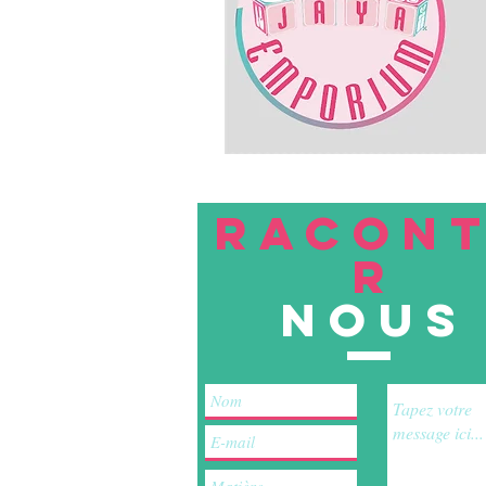
RACON
R
nous