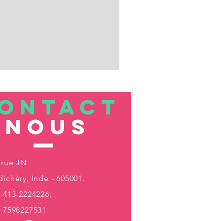
ONTACT
nous
 rue JN
ichéry, Inde - 605001.
-413-2224226,
1-7598227531