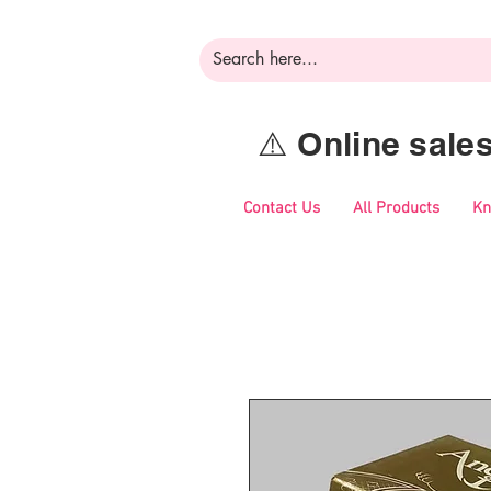
⚠️ Online sal
Contact Us
All Products
Kn