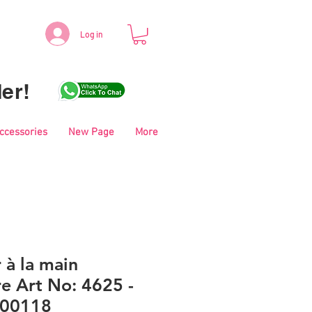
Log in
er!
Accessories
New Page
More
r à la main
e Art No: 4625 -
- 00118