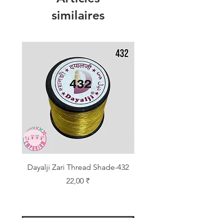
similaires
Dayalji Zari Thread Shade-432
Dayalji Zari Thread Sh
Prix
22,00 ₹