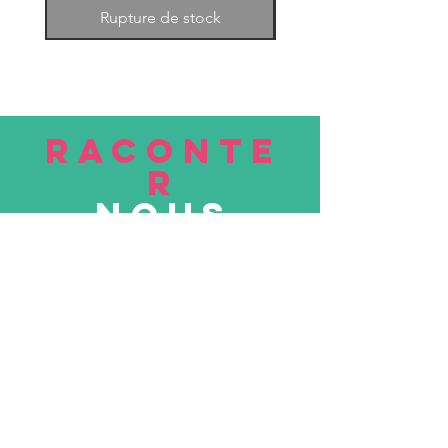
Rupture de stock
RACONTE
R
nous
Soumettre
VISITE