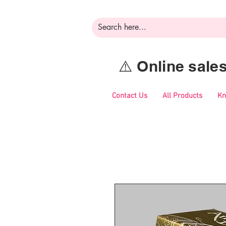
⚠️ Online sal
Contact Us
All Products
Kn