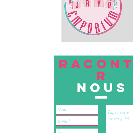
RACON
R
nous