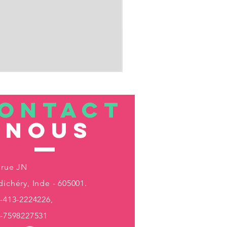
ONTACT
nous
 rue JN
ichéry, Inde - 605001.
-413-2224226,
1-7598227531