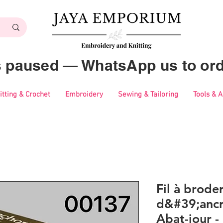
es paused — WhatsApp us to ord
itting & Crochet
Embroidery
Sewing & Tailoring
Tools & 
Fil à brode
d&#39;ancr
Abat-jour 