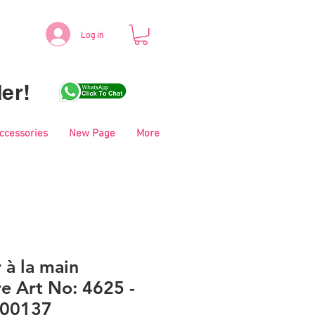
Log in
er!
Accessories
New Page
More
r à la main
e Art No: 4625 -
- 00137