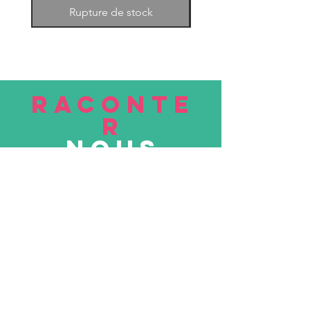
Rupture de stock
RACONTE
R
nous
Soumettre
VISITE