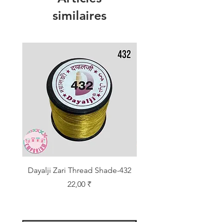
similaires
Dayalji Zari Thread Shade-432
Dayalji Zari Thread Sh
Prix
22,00 ₹