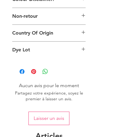
Les images numériques utilisées et
Non-retour
les couleurs générées sur les produits
sont légèrement différentes de celles
Ce produit ne peut pas être retourné
du produit physique. Cela peut
Country Of Origin
également dépendre de l'écran sur
lequel vous visualisez le produit et de
Country of origin: India
l'éclairage d'arrière-plan.
Dye Lot
Please purchase sufficient quantity of
one dye lot to ensure the uniformity
of colour.
Aucun avis pour le moment
Partagez votre expérience, soyez le
premier à laisser un avis.
Laisser un avis
Articles