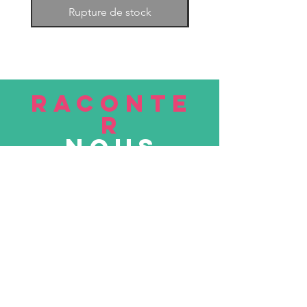
Rupture de stock
RACONTE
R
nous
Soumettre
VISITE