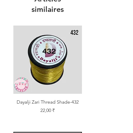
similaires
Dayalji Zari Thread Shade-432
Dayalji Zari Thread Sh
Prix
22,00 ₹