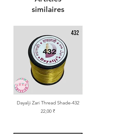
similaires
Dayalji Zari Thread Shade-432
Dayalji Zari Thread Sh
Prix
22,00 ₹