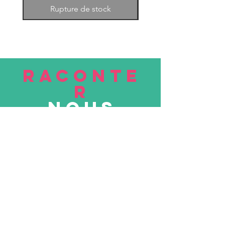
Rupture de stock
RACONTE
R
nous
Soumettre
VISITE