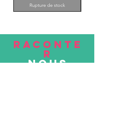
Rupture de stock
RACONTE
R
nous
Soumettre
VISITE