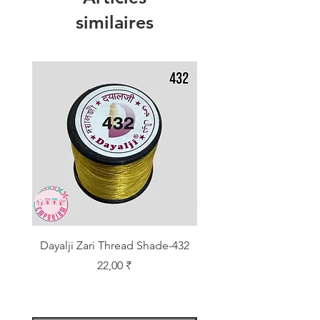
similaires
Dayalji Zari Thread Shade-432
Dayalji Zari Thread Sh
Prix
22,00 ₹