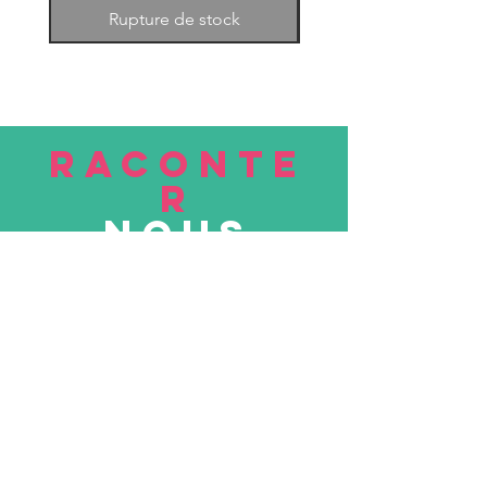
Rupture de stock
RACONTE
R
nous
Soumettre
VISITE