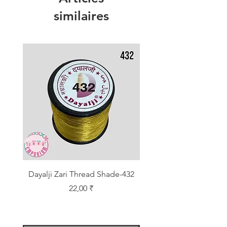
similaires
Dayalji Zari Thread Shade-432
Dayalji Zari Thread Sh
Prix
22,00 ₹