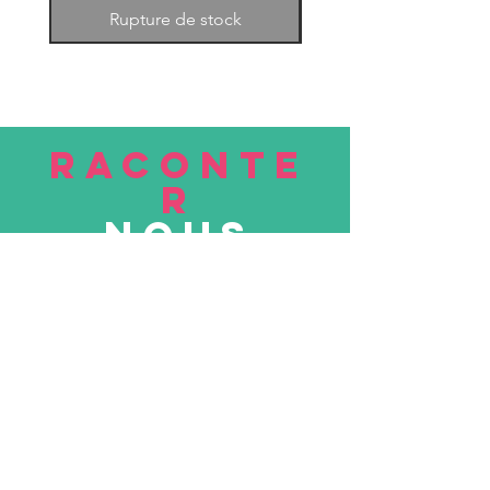
Rupture de stock
RACONTE
R
nous
Soumettre
VISITE