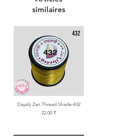
similaires
Dayalji Zari Thread Shade-432
Dayalji Zari Thread Sh
Prix
22,00 ₹