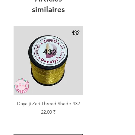
similaires
Dayalji Zari Thread Shade-432
Dayalji Zari Thread Sh
Prix
22,00 ₹