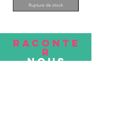
Rupture de stock
RACONTE
R
nous
Soumettre
VISITE