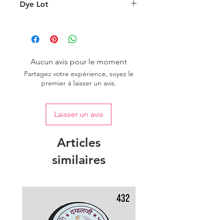
l'éclairage d'arrière-plan.
Dye Lot
Please purchase sufficient quantity of
one dye lot to ensure the uniformity
of colour.
Aucun avis pour le moment
Partagez votre expérience, soyez le
premier à laisser un avis.
Laisser un avis
Articles
similaires