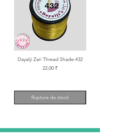
Dayalji Zari Thread Shade-432
Dayalji Zari Thread Sh
Prix
22,00 ₹
Rupture de stock
RACONTE