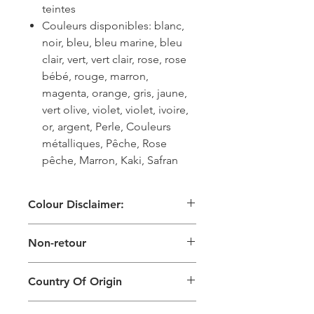
teintes
Couleurs disponibles: blanc,
noir, bleu, bleu marine, bleu
clair, vert, vert clair, rose, rose
bébé, rouge, marron,
magenta, orange, gris, jaune,
vert olive, violet, violet, ivoire,
or, argent, Perle, Couleurs
métalliques, Pêche, Rose
pêche, Marron, Kaki, Safran
Colour Disclaimer:
Les images numériques utilisées et
Non-retour
les couleurs générées sur les produits
sont légèrement différentes de celles
Ce produit ne peut pas être retourné
du produit physique. Cela peut
Country Of Origin
également dépendre de l'écran sur
lequel vous visualisez le produit et de
Country of origin: India