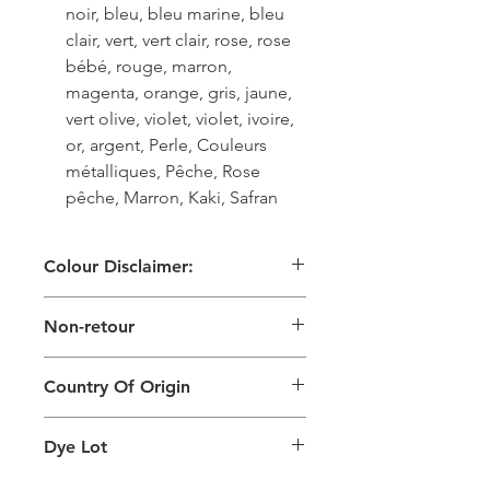
noir, bleu, bleu marine, bleu
clair, vert, vert clair, rose, rose
bébé, rouge, marron,
magenta, orange, gris, jaune,
vert olive, violet, violet, ivoire,
or, argent, Perle, Couleurs
métalliques, Pêche, Rose
pêche, Marron, Kaki, Safran
Colour Disclaimer:
Les images numériques utilisées et
Non-retour
les couleurs générées sur les produits
sont légèrement différentes de celles
Ce produit ne peut pas être retourné
du produit physique. Cela peut
Country Of Origin
également dépendre de l'écran sur
lequel vous visualisez le produit et de
Country of origin: India
l'éclairage d'arrière-plan.
Dye Lot
Please purchase sufficient quantity of