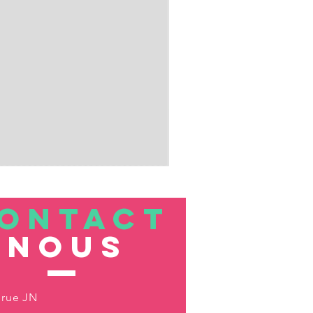
ONTACT
nous
 rue JN