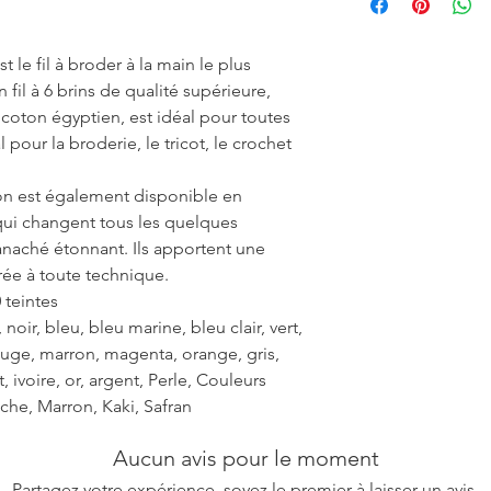
ensure the uniformity
 le fil à broder à la main le plus
fil à 6 brins de qualité supérieure,
r coton égyptien, est idéal pour toutes
 pour la broderie, le tricot, le crochet
on est également disponible en
ui changent tous les quelques
anaché étonnant. Ils apportent une
ée à toute technique.
 teintes
noir, bleu, bleu marine, bleu clair, vert,
rouge, marron, magenta, orange, gris,
et, ivoire, or, argent, Perle, Couleurs
che, Marron, Kaki, Safran
Aucun avis pour le moment
Partagez votre expérience, soyez le premier à laisser un avis.