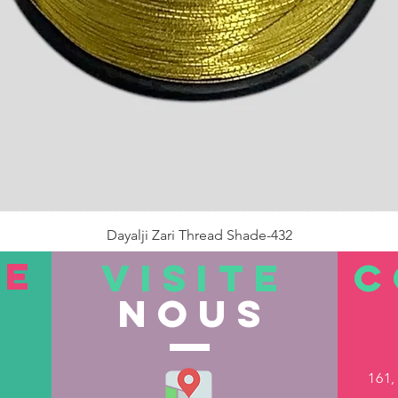
Dayalji Zari Thread Shade-432
Prix
22,00 ₹
TE
VISITE
C
nous
Rupture de stock
161,