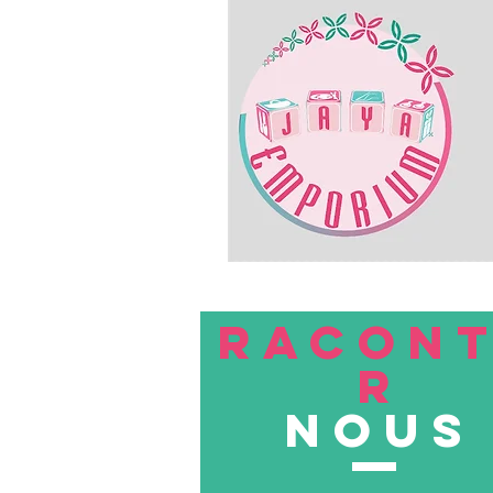
RACON
R
nous