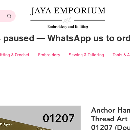
es paused — WhatsApp us to ord
itting & Crochet
Embroidery
Sewing & Tailoring
Tools & 
Anchor Ha
Thread Art 
01207 (Dou