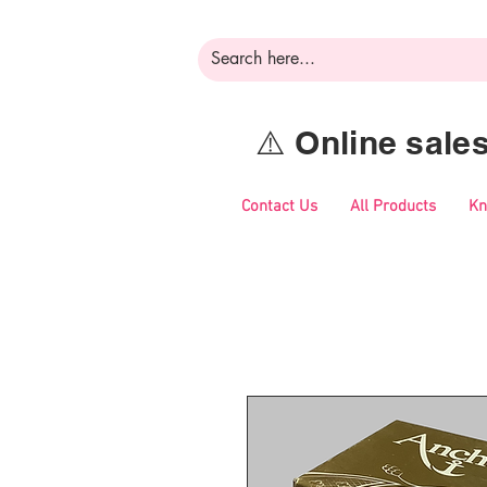
⚠️ Online sal
Contact Us
All Products
Kn