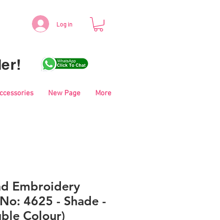
Log in
er!
Accessories
New Page
More
nd Embroidery
No: 4625 - Shade -
ble Colour)