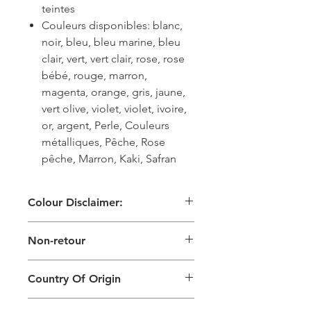
teintes
Couleurs disponibles: blanc,
noir, bleu, bleu marine, bleu
clair, vert, vert clair, rose, rose
bébé, rouge, marron,
magenta, orange, gris, jaune,
vert olive, violet, violet, ivoire,
or, argent, Perle, Couleurs
métalliques, Pêche, Rose
pêche, Marron, Kaki, Safran
Colour Disclaimer:
Les images numériques utilisées et
Non-retour
les couleurs générées sur les produits
sont légèrement différentes de celles
Ce produit ne peut pas être retourné
du produit physique. Cela peut
Country Of Origin
également dépendre de l'écran sur
lequel vous visualisez le produit et de
Country of origin: India