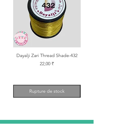
Dayalji Zari Thread Shade-432
Dayalji Zari Thread Sh
Prix
22,00 ₹
Rupture de stock
RACONTE