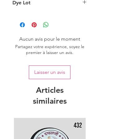
l'éclairage d'arrière-plan.
Dye Lot
Please purchase sufficient quantity of
one dye lot to ensure the uniformity
of colour.
Aucun avis pour le moment
Partagez votre expérience, soyez le
premier à laisser un avis.
Laisser un avis
Articles
similaires