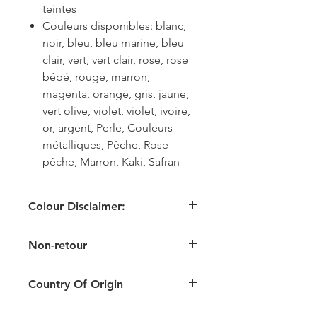
teintes
Couleurs disponibles: blanc,
noir, bleu, bleu marine, bleu
clair, vert, vert clair, rose, rose
bébé, rouge, marron,
magenta, orange, gris, jaune,
vert olive, violet, violet, ivoire,
or, argent, Perle, Couleurs
métalliques, Pêche, Rose
pêche, Marron, Kaki, Safran
Colour Disclaimer:
Les images numériques utilisées et
Non-retour
les couleurs générées sur les produits
sont légèrement différentes de celles
Ce produit ne peut pas être retourné
du produit physique. Cela peut
Country Of Origin
également dépendre de l'écran sur
lequel vous visualisez le produit et de
Country of origin: India