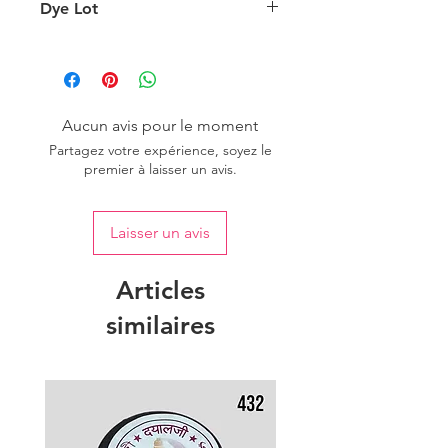
l'éclairage d'arrière-plan.
Dye Lot
Please purchase sufficient quantity of
one dye lot to ensure the uniformity
of colour.
Aucun avis pour le moment
Partagez votre expérience, soyez le
premier à laisser un avis.
Laisser un avis
Articles
similaires