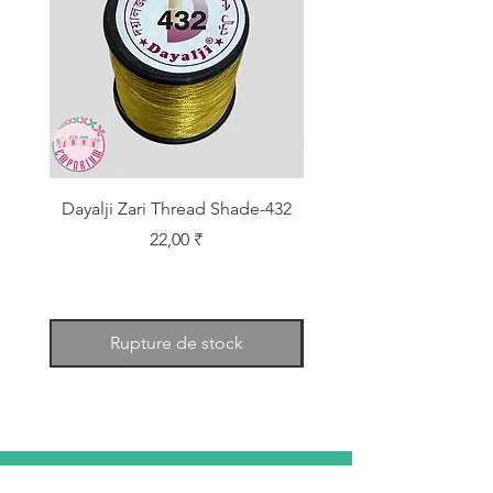
Dayalji Zari Thread Shade-432
Dayalji Zari Thread Sh
Prix
22,00 ₹
Rupture de stock
RACONTE