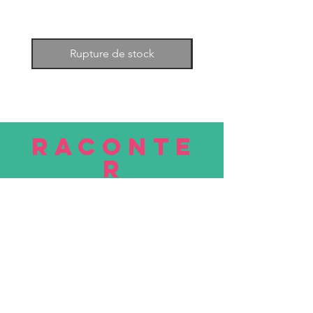
Rupture de stock
RACONTE
R
nous
Soumettre