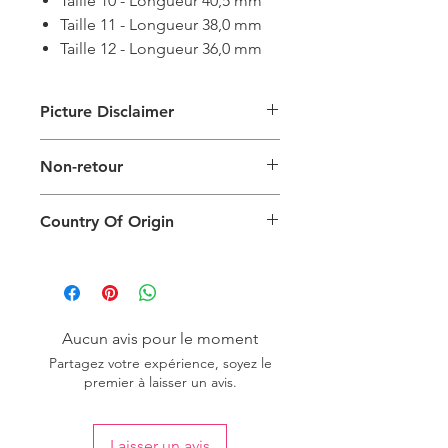
Taille 10 - Longueur 40,5 mm
Taille 11 - Longueur 38,0 mm
Taille 12 - Longueur 36,0 mm
Picture Disclaimer
Les images ne sont fournies qu'à titre
Non-retour
d'illustration du type d'emballage. La
taille, la couleur et le type de produit
Ce produit ne peut pas être
réels varieront.
Country Of Origin
retourné.
Country of origin: India
Aucun avis pour le moment
Partagez votre expérience, soyez le
premier à laisser un avis.
Laisser un avis