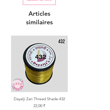
Articles
similaires
Dayalji Zari Thread Shade-432
Dayalji Zari Thread Sh
Prix
22,00 ₹