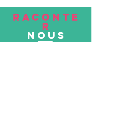
RACONTE
R
nous
Soumettre
VISITE
nous