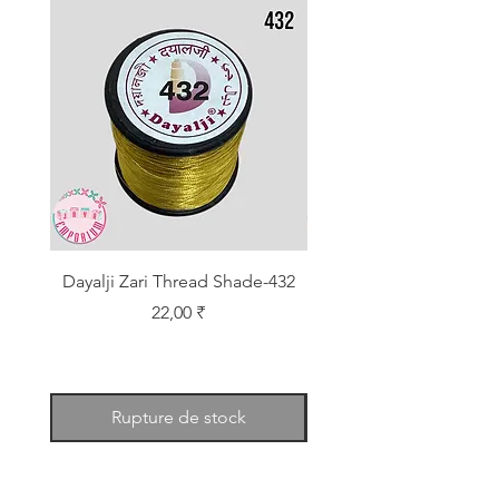
Dayalji Zari Thread Shade-432
Dayalji Zari Thread Sh
Prix
22,00 ₹
Rupture de stock