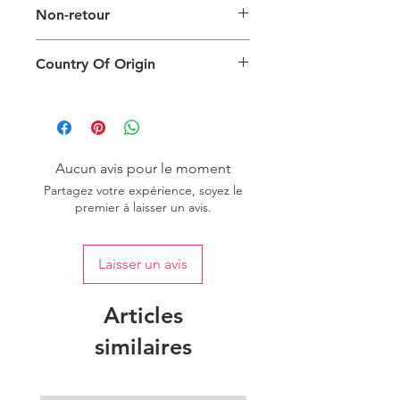
Non-retour
d'illustration du type d'emballage. La
taille, la couleur et le type de produit
Ce produit ne peut pas être
réels varieront.
Country Of Origin
retourné.
Country of origin: India
Aucun avis pour le moment
Partagez votre expérience, soyez le
premier à laisser un avis.
Laisser un avis
Articles
similaires