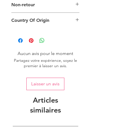
Non-retour
d'illustration du type d'emballage. La
taille, la couleur et le type de produit
Ce produit ne peut pas être
réels varieront.
Country Of Origin
retourné.
Country of origin: India
Aucun avis pour le moment
Partagez votre expérience, soyez le
premier à laisser un avis.
Laisser un avis
Articles
similaires