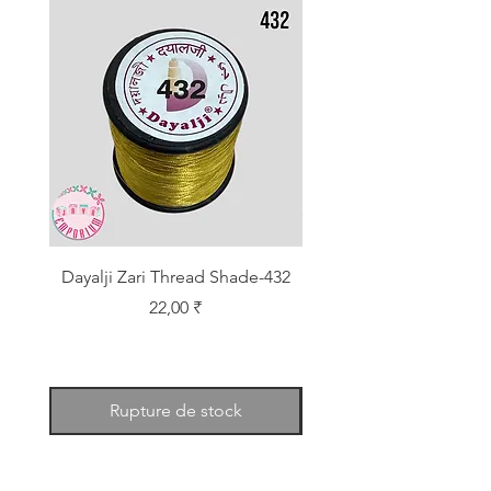
Dayalji Zari Thread Shade-432
Dayalji Zari Thread Sh
Prix
22,00 ₹
Rupture de stock