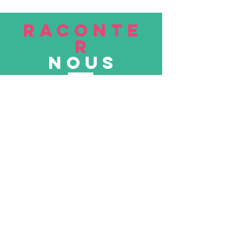
RACONTE
R
nous
Soumettre
VISITE
nous