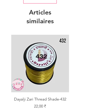
Articles
similaires
Dayalji Zari Thread Shade-432
Dayalji Zari Thread Sh
Prix
22,00 ₹