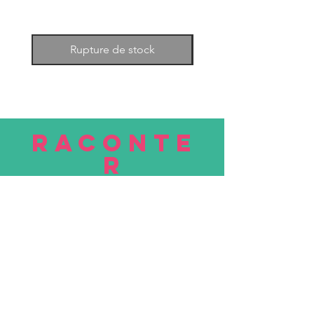
Rupture de stock
RACONTE
R
nous
Soumettre