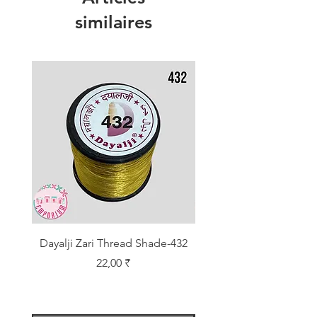
similaires
Dayalji Zari Thread Shade-432
Dayalji Zari Thread Sh
Prix
22,00 ₹