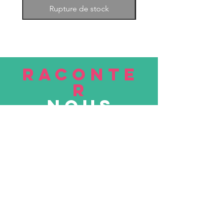
Rupture de stock
RACONTE
R
nous
Soumettre
VISITE