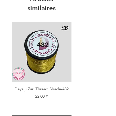
similaires
Dayalji Zari Thread Shade-432
Dayalji Zari Thread Sh
Prix
22,00 ₹