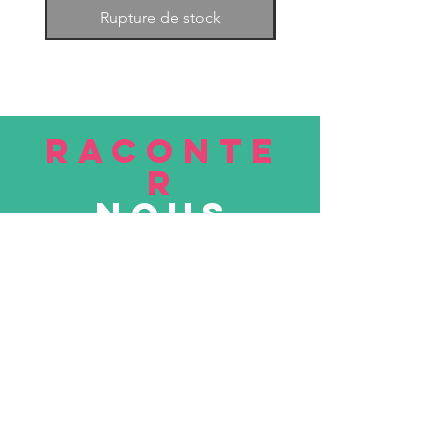
Rupture de stock
RACONTE
R
nous
Soumettre
VISITE