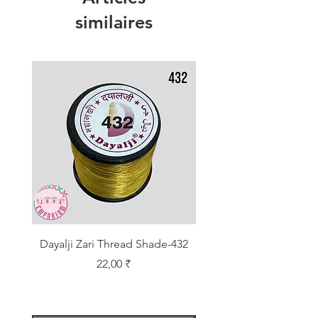
similaires
Dayalji Zari Thread Shade-432
Dayalji Zari Thread Sh
Prix
22,00 ₹