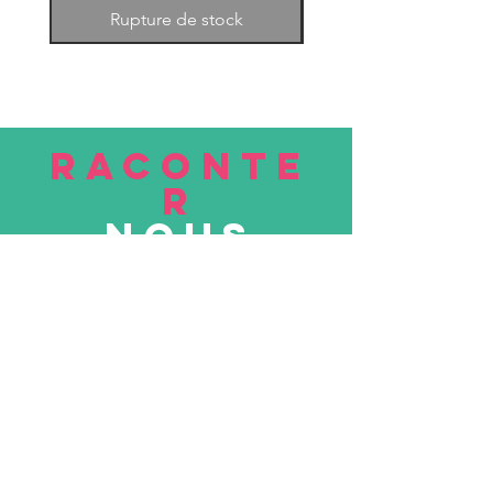
Rupture de stock
RACONTE
R
nous
Soumettre
VISITE