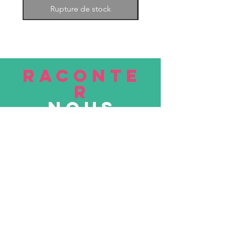
Rupture de stock
RACONTE
R
nous
Soumettre
VISITE