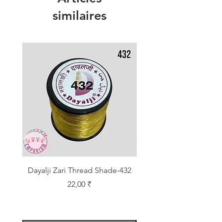
similaires
Dayalji Zari Thread Shade-432
Dayalji Zari Thread Sh
Prix
22,00 ₹