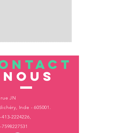
ONTACT
nous
 rue JN
ichéry, Inde - 605001.
-413-2224226,
1-7598227531