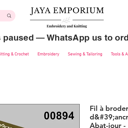
es paused — WhatsApp us to ord
itting & Crochet
Embroidery
Sewing & Tailoring
Tools & 
Fil à brode
d&#39;ancr
Abat-jour 