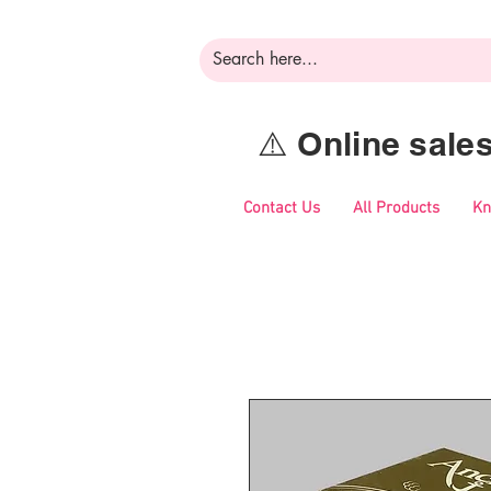
⚠️ Online sal
Contact Us
All Products
Kn