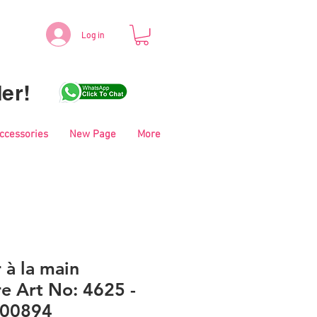
Log in
er!
Accessories
New Page
More
r à la main
e Art No: 4625 -
- 00894