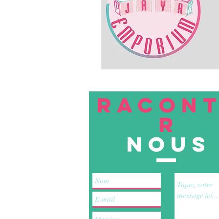
RACON
R
nous