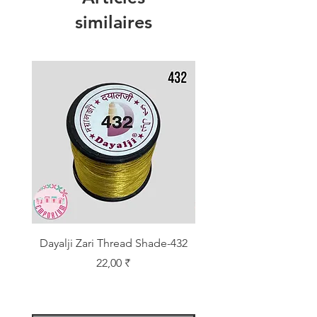
similaires
Dayalji Zari Thread Shade-432
Dayalji Zari Thread Sh
Prix
22,00 ₹