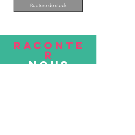
Rupture de stock
RACONTE
R
nous
Soumettre
VISITE