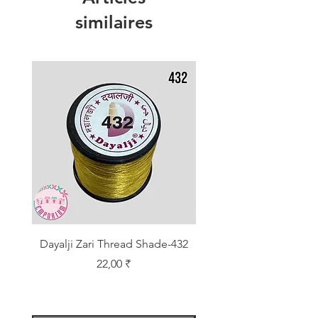
similaires
Dayalji Zari Thread Shade-432
Dayalji Zari Thread Sh
Prix
22,00 ₹