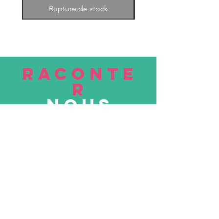
Rupture de stock
RACONTE
R
nous
Soumettre
VISITE