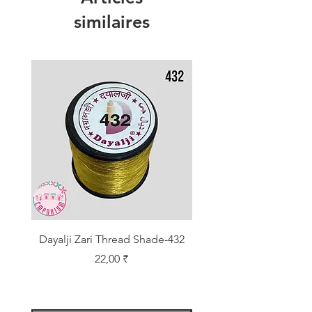
similaires
Dayalji Zari Thread Shade-432
Dayalji Zari Thread Sh
Prix
22,00 ₹