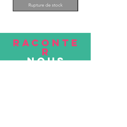
Rupture de stock
RACONTE
R
nous
Soumettre
VISITE