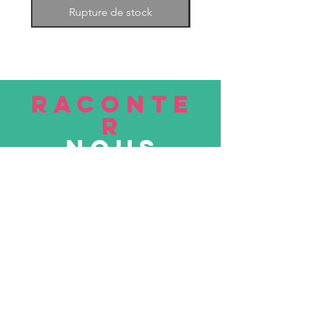
Rupture de stock
RACONTE
R
nous
Soumettre
VISITE