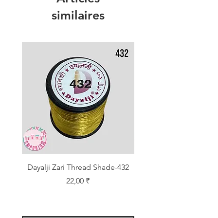
similaires
Dayalji Zari Thread Shade-432
Dayalji Zari Thread Sh
Prix
22,00 ₹