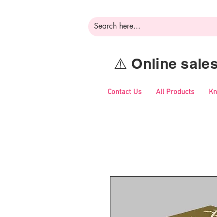
⚠️ Online sal
Contact Us
All Products
Kn