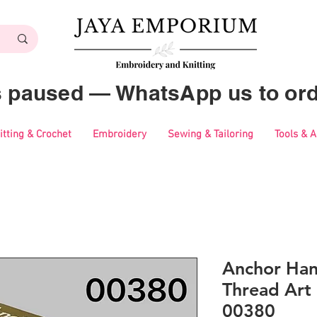
es paused — WhatsApp us to ord
itting & Crochet
Embroidery
Sewing & Tailoring
Tools & 
Anchor Ha
Thread Art 
00380