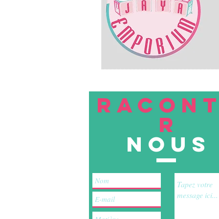
RACON
R
nous