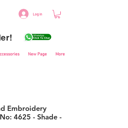
Log in
er!
Accessories
New Page
More
nd Embroidery
No: 4625 - Shade -