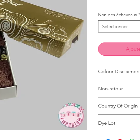
Non des écheveaux
Sélectionner
Ajoute
Colour Disclaimer:
The digital images u
Non-retour
products are slightly
It can also depend o
Ce produit ne peut p
product and the back
Country Of Origin
Country of origin: Ind
Dye Lot
Please purchase suffi