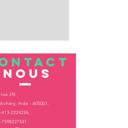
ONTACT
nous
 rue JN
ichéry, Inde - 605001.
-413-2224226,
1-7598227531