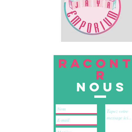
RACON
R
nous