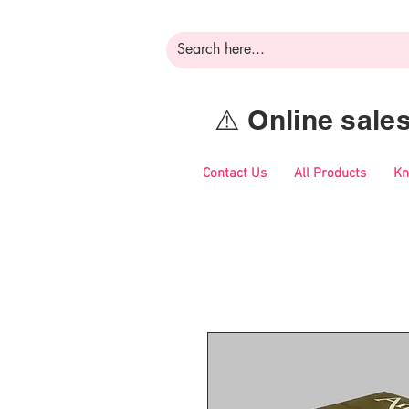
⚠️ Online sal
Contact Us
All Products
Kn