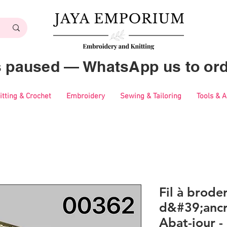
es paused — WhatsApp us to ord
itting & Crochet
Embroidery
Sewing & Tailoring
Tools & 
Fil à brode
d&#39;ancr
Abat-jour 