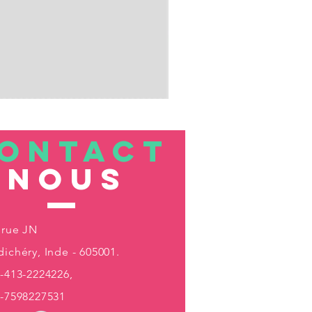
ONTACT
nous
 rue JN
ichéry, Inde - 605001.
-413-2224226,
1-7598227531