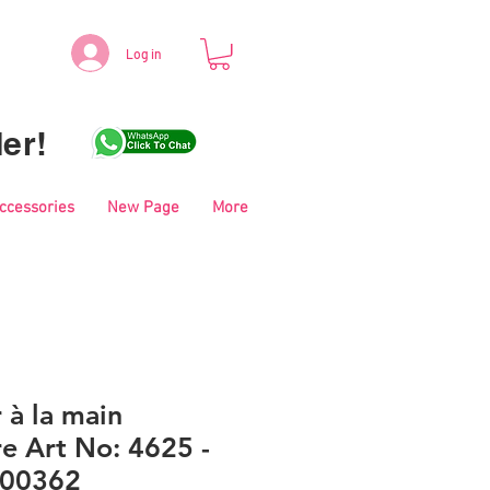
Log in
er!
Accessories
New Page
More
r à la main
e Art No: 4625 -
- 00362