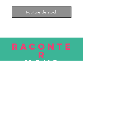
Rupture de stock
RACONTE
R
nous
Soumettre