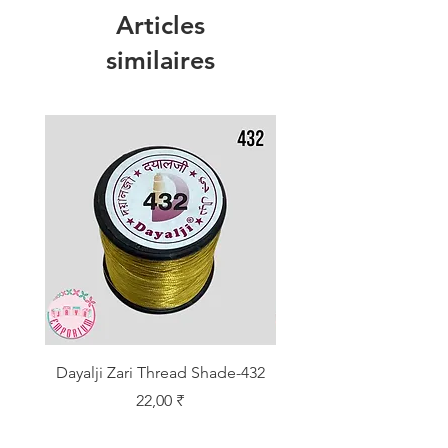
Articles
similaires
Dayalji Zari Thread Shade-432
Dayalji Zari Thread Sh
Prix
22,00 ₹