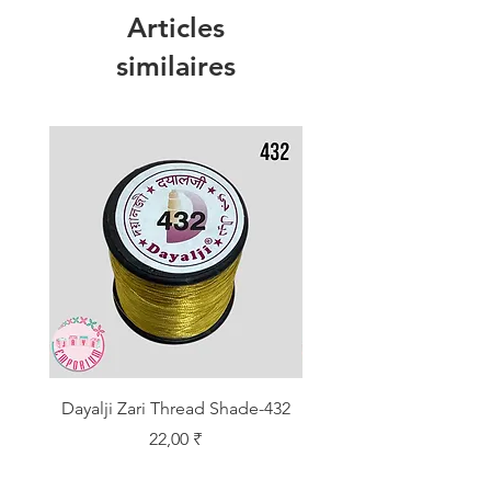
Articles
similaires
Dayalji Zari Thread Shade-432
Dayalji Zari Thread Sh
Prix
22,00 ₹