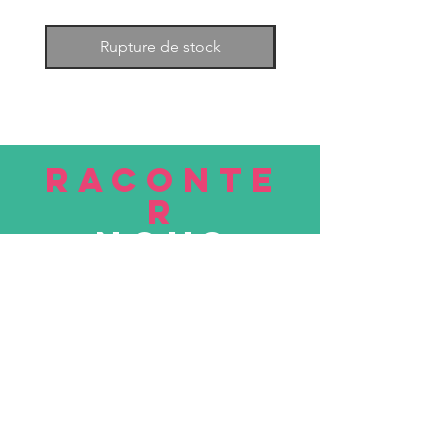
Rupture de stock
RACONTE
R
nous
Soumettre