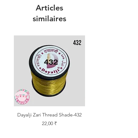
Articles
similaires
Dayalji Zari Thread Shade-432
Dayalji Zari Thread Sh
Prix
22,00 ₹