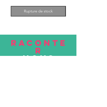
Rupture de stock
RACONTE
R
nous
Soumettre