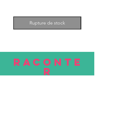
Rupture de stock
RACONTE
R
nous
Soumettre