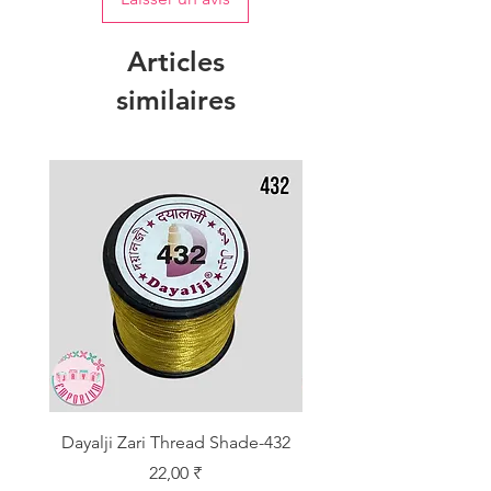
Articles
similaires
Dayalji Zari Thread Shade-432
Dayalji Zari Thread Sh
Prix
22,00 ₹